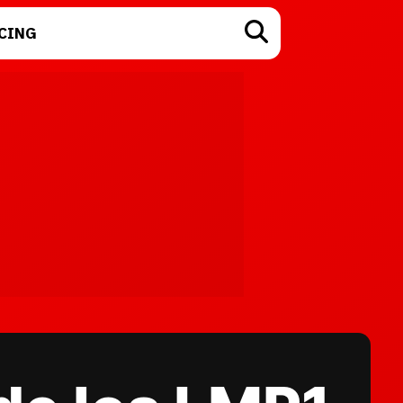
CING
TECNOLOGÍA