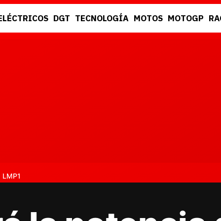
ELÉCTRICOS
DGT
TECNOLOGÍA
MOTOS
MOTOGP
RA
DGT
RACING
os LMP1