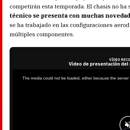
competirán esta temporada. El chasis no ha 
técnico se presenta con muchas noveda
se ha trabajado en las configuraciones aerod
múltiples componentes.
VÍDEO REC
Vídeo de presentación del
T
h
i
The media could not be loaded, either because the server 
s
i
s
a
m
o
d
a
l
w
i
n
d
o
w
.