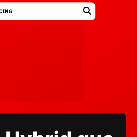
CING
TECNOLOGÍA