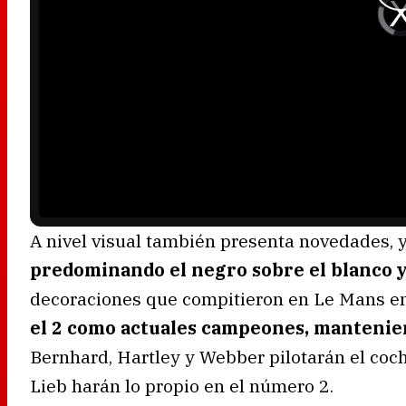
V
i
d
e
o
P
l
a
y
e
r
i
s
l
o
a
d
i
n
g
.
A nivel visual también presenta novedades,
predominando el negro sobre el blanco y 
decoraciones que compitieron en Le Mans e
el 2 como actuales campeones, manteniend
Bernhard, Hartley y Webber pilotarán el coc
Lieb harán lo propio en el número 2.