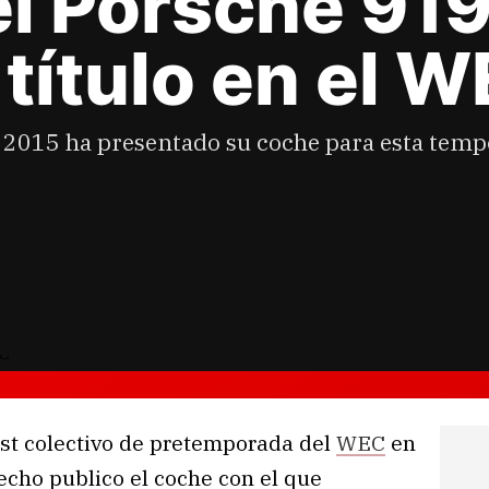
l Porsche 919
 título en el 
2015 ha presentado su coche para esta tempo
est colectivo de pretemporada del
WEC
en
echo publico el coche con el que