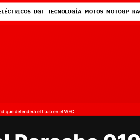
ELÉCTRICOS
DGT
TECNOLOGÍA
MOTOS
MOTOGP
RA
DGT
RACING
d que defenderá el título en el WEC