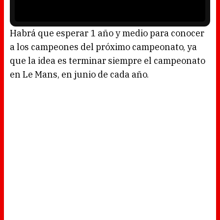
w
y
.
e
r
i
s
l
o
Habrá que esperar 1 año y medio para conocer
a
d
a los campeones del próximo campeonato, ya
i
n
g
que la idea es terminar siempre el campeonato
.
en Le Mans, en junio de cada año.