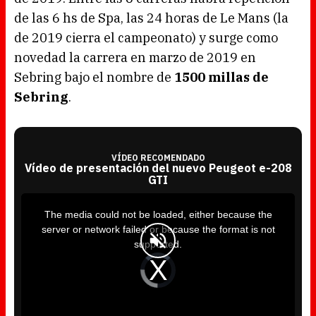
de las 6 hs de Spa, las 24 horas de Le Mans (la
de 2019 cierra el campeonato) y surge como
novedad la carrera en marzo de 2019 en
Sebring bajo el nombre de
1500 millas de
Sebring
.
VÍDEO RECOMENDADO
Vídeo de presentación del nuevo Peugeot e-208
GTI
T
h
i
The media could not be loaded, either because the
s
i
server or network failed or because the format is not
s
a
supported.
m
o
d
V
a
i
l
d
w
e
i
o
n
P
d
l
o
a