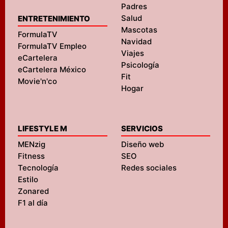
Padres
Salud
ENTRETENIMIENTO
Mascotas
FormulaTV
Navidad
FormulaTV Empleo
Viajes
eCartelera
Psicología
eCartelera México
Fit
Movie'n'co
Hogar
LIFESTYLE M
SERVICIOS
MENzig
Diseño web
Fitness
SEO
Tecnología
Redes sociales
Estilo
Zonared
F1 al día