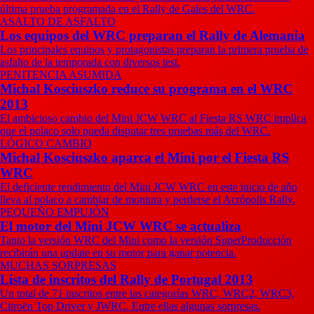
última prueba programada en el Rally de Gales del WRC.
ASALTO DE ASFALTO
Los equipos del WRC preparan el Rally de Alemania
Los principales equipos y protagonistas preparan la primera prueba de
asfalto de la temporada con diversos test.
PENITENCIA ASUMIDA
Michal Kosciuszko reduce su programa en el WRC
2013
El ambicioso cambio del Mini JCW WRC al Fiesta RS WRC implica
que el polaco solo pueda disputar tres pruebas más del WRC.
LÓGICO CAMBIO
Michal Kosciuszko aparca el Mini por el Fiesta RS
WRC
El deficiente rendimiento del Mini JCW WRC en este inicio de año
lleva al polaco a cambiar de montura y perderse el Acrópolis Rally.
PEQUEÑO EMPUJÓN
El motor del Mini JCW WRC se actualiza
Tanto la versión WRC del Mini como la versión SuperProducción
recibirán una update en su motor para ganar potencia.
MUCHAS SORPRESAS
Lista de inscritos del Rally de Portugal 2013
Un total de 71 inscritos entre las categorías WRC, WRC2, WRC3,
Citroën Top Driver y JWRC. Entre ellas algunas sorpresas.