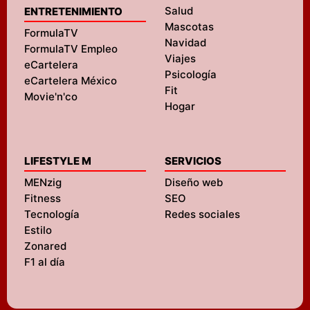
Salud
ENTRETENIMIENTO
Mascotas
FormulaTV
Navidad
FormulaTV Empleo
Viajes
eCartelera
Psicología
eCartelera México
Fit
Movie'n'co
Hogar
LIFESTYLE M
SERVICIOS
MENzig
Diseño web
Fitness
SEO
Tecnología
Redes sociales
Estilo
Zonared
F1 al día