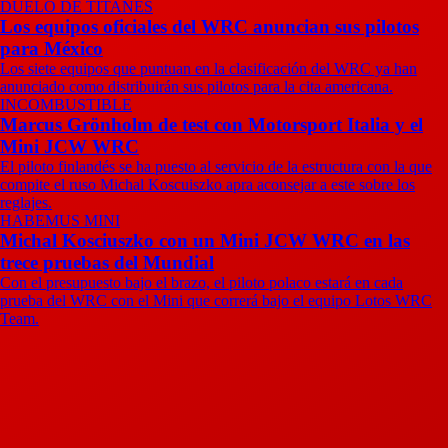
DUELO DE TITANES
Los equipos oficiales del WRC anuncian sus pilotos
para México
Los siete equipos que puntuan en la clasificación del WRC ya han
anunciado como distribuirán sus pilotos para la cita americana.
INCOMBUSTIBLE
Marcus Grönholm de test con Motorsport Italia y el
Mini JCW WRC
El piloto finlandés se ha puesto al servicio de la estructura con la que
compite el ruso Michal Koscuiszko apra aconsejar a este sobre los
reglajes.
HABEMUS MINI
Michal Kosciuszko con un Mini JCW WRC en las
trece pruebas del Mundial
Con el presupuesto bajo el brazo, el piloto polaco estará en cada
prueba del WRC con el Mini que correrá bajo el equipo Lotos WRC
Team.