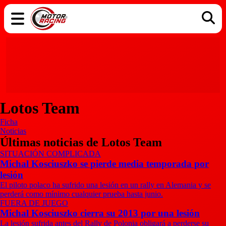
COCHES
ELÉCTRICOS
DGT
TECNOLOGÍA
MOTOS
MOTOGP
RACING
Lotos Team
Ficha
Noticias
Últimas noticias de Lotos Team
SITUACIÓN COMPLICADA
Michal Kosciuszko se pierde media temporada por
lesión
El piloto polaco ha sufrido una lesión en un rally en Alemania y se
perderá como mínimo cualquier prueba hasta junio.
FUERA DE JUEGO
Michal Kosciuszko cierra su 2013 por una lesión
La lesión sufrida antes del Rally de Polonia obligará a perderse su