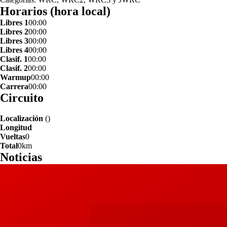
Horarios (hora local)
Libres 1
00:00
Libres 2
00:00
Libres 3
00:00
Libres 4
00:00
Clasif. 1
00:00
Clasif. 2
00:00
Warmup
00:00
Carrera
00:00
Circuito
Localización
()
Longitud
Vueltas
0
Total
0km
Noticias