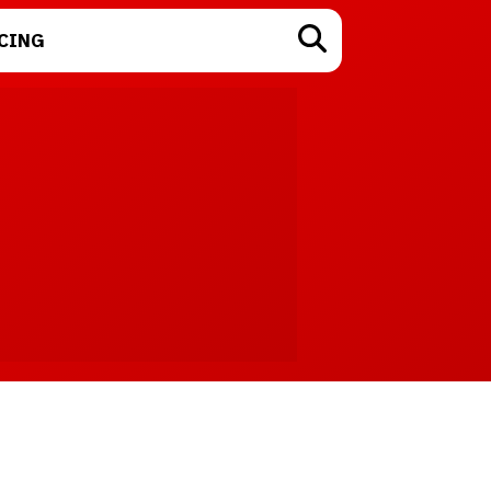
CING
TECNOLOGÍA