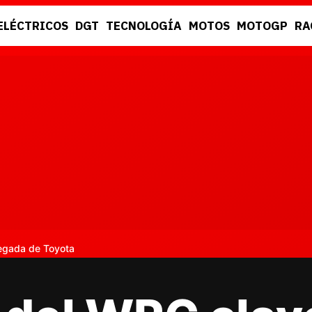
ELÉCTRICOS
DGT
TECNOLOGÍA
MOTOS
MOTOGP
RA
DGT
RACING
legada de Toyota