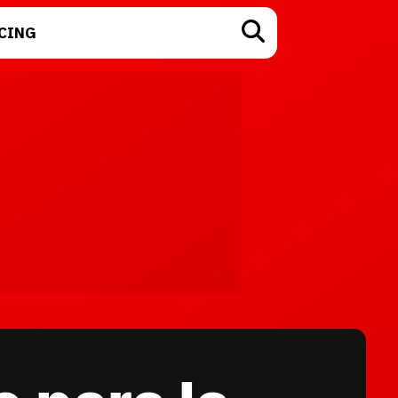
CING
TECNOLOGÍA