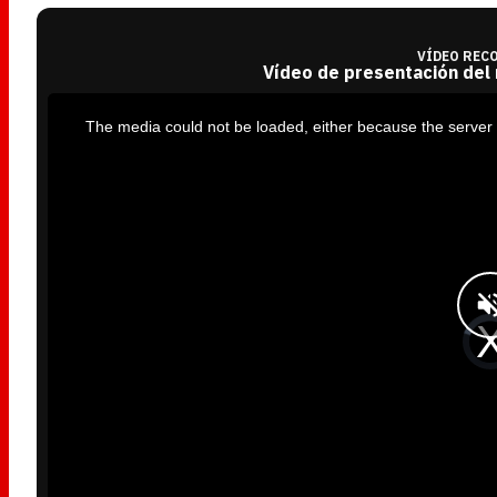
VÍDEO REC
Vídeo de presentación del
T
h
i
The media could not be loaded, either because the server 
s
i
s
a
m
o
d
a
l
w
i
n
d
o
w
.
V
i
d
e
o
P
l
a
y
e
r
i
s
l
o
a