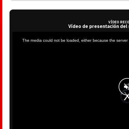
VÍDEO REC
Vídeo de presentación del
T
h
i
The media could not be loaded, either because the server 
s
i
s
a
m
o
d
a
l
w
i
n
d
o
w
.
V
i
d
e
o
P
l
a
y
e
r
i
s