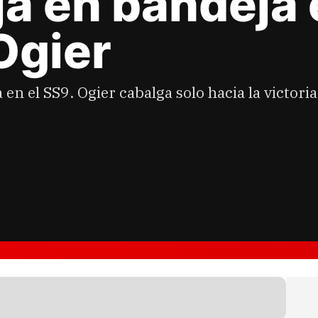
ja en bandeja 
Ogier
ta en el SS9. Ogier cabalga solo hacia la victor