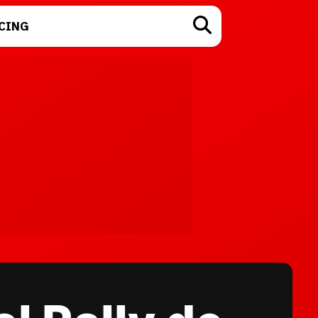
CING
TECNOLOGÍA