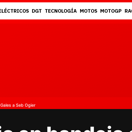
ELÉCTRICOS
DGT
TECNOLOGÍA
MOTOS
MOTOGP
RA
DGT
RACING
e Gales a Seb Ogier