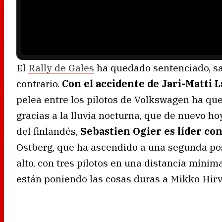
l
o
a
d
i
n
g
.
El
Rally de Gales
ha quedado sentenciado, sa
contrario.
Con el accidente de Jari-Matti L
pelea entre los pilotos de Volkswagen ha que
gracias a la lluvia nocturna, que de nuevo ho
del finlandés,
Sebastien Ogier es líder co
Ostberg, que ha ascendido a una segunda pos
alto, con tres pilotos en una distancia mínima
están poniendo las cosas duras a Mikko Hir