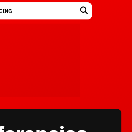
CING
TECNOLOGÍA