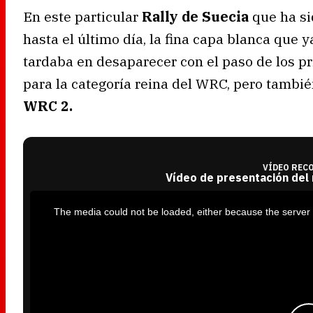
En este particular
Rally de Suecia
que ha si
hasta el último día, la fina capa blanca que
tardaba en desaparecer con el paso de los p
para la categoría reina del WRC, pero tambi
WRC 2.
VÍDEO REC
Vídeo de presentación del
T
h
i
The media could not be loaded, either because the server 
s
i
s
a
m
o
d
a
l
w
i
n
d
o
w