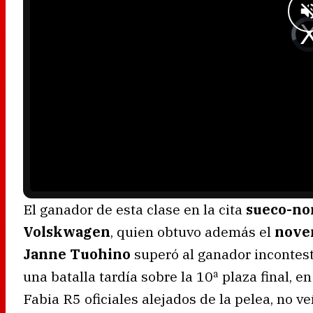
.
V
i
d
e
o
P
l
a
y
e
r
i
s
l
o
a
d
i
n
g
.
El ganador de esta clase en la cita
sueco-no
Volskwagen
, quien obtuvo además el
noven
Janne Tuohino
superó al ganador incontes
una batalla tardía sobre la 10ª plaza final, e
Fabia R5 oficiales alejados de la pelea, no ve