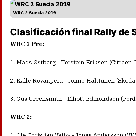
WRC 2 Suecia 2019
Clasificación final Rally de
WRC 2 Pro:
1. Mads Østberg - Torstein Eriksen (Citroën 
2. Kalle Rovanperä - Jonne Halttunen (Skoda
3. Gus Greensmith - Elliott Edmondson (Ford
WRC 2:
1. Ole Christian Veiby - Jonas Andersson (VW