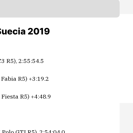
 Suecia 2019
C3 R5), 2:55:54.5
 Fabia R5) +3:19.2
 Fiesta R5) +4:48.9
 Polo GTI R5), 2:54:04.0