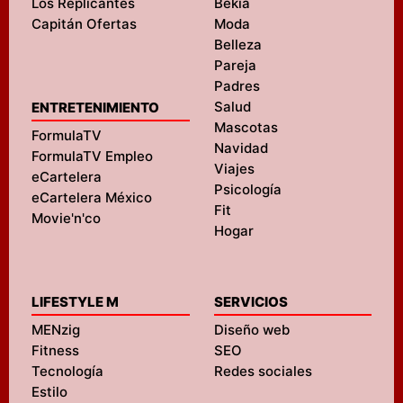
Los Replicantes
Bekia
Capitán Ofertas
Moda
Belleza
Pareja
Padres
Salud
ENTRETENIMIENTO
Mascotas
FormulaTV
Navidad
FormulaTV Empleo
Viajes
eCartelera
Psicología
eCartelera México
Fit
Movie'n'co
Hogar
LIFESTYLE M
SERVICIOS
MENzig
Diseño web
Fitness
SEO
Tecnología
Redes sociales
Estilo