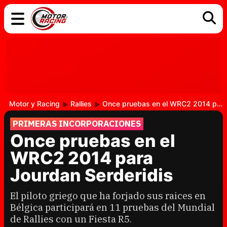
COCHES
ELÉCTRICOS
DGT
TECNOLOGÍA
MOTOS
MOTOGP
RACING
Motor y Racing
Rallies
Once pruebas en el WRC2 2014 para Jourdan Serderidis
PRIMERAS INCORPORACIONES
Once pruebas en el
WRC2 2014 para
Jourdan Serderidis
El piloto griego que ha forjado sus raices en
Bélgica participará en 11 pruebas del Mundial
de Rallies con un Fiesta R5.