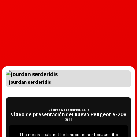
jourdan serderidis
VÍDEO RECOMENDADO
Vídeo de presentación del nuevo Peugeot e-208
GTI
T
h
i
The media could not be loaded, either because the
s