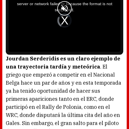
i
server or network failed or because the format is not
s
a
supported.
m
o
d
V
a
i
l
d
w
e
i
o
n
P
d
l
o
a
w
y
.
e
r
i
s
l
o
Jourdan Serderidis es un claro ejemplo de
a
d
una trayectoria tardía y meteórica
. El
i
n
g
griego que empezó a competir en el Nacional
.
Belga hace un par de años y en esta temporada
ya ha tenido oportunidad de hacer sus
primeras apariciones tanto en el ERC, donde
participó en el Rally de Polonia, como en el
WRC, donde disputará la última cita del año en
Gales. Sin embargo, el gran salto para el piloto