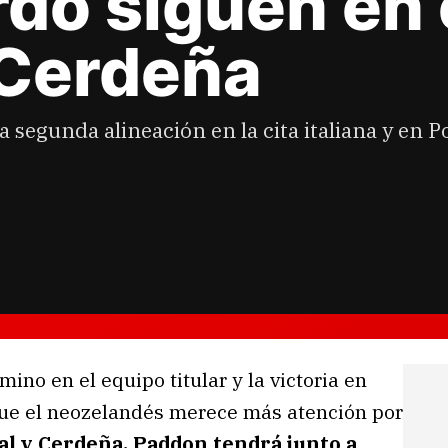
do siguen en 
 Cerdeña
 segunda alineación en la cita italiana y en P
no en el equipo titular y la victoria en
ue el neozelandés merece más atención por
gal y Cerdeña, Paddon tendrá junto a