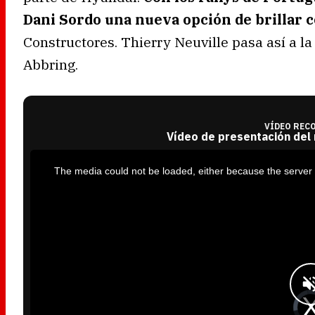
Dani Sordo una nueva opción de brillar 
Constructores. Thierry Neuville pasa así a la
Abbring.
VÍDEO REC
Vídeo de presentación del
T
h
i
The media could not be loaded, either because the server 
s
i
s
a
m
o
d
a
l
w
i
n
d
o
w
.
V
i
d