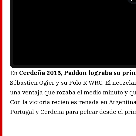
e
o
P
l
a
y
e
r
i
s
l
o
a
d
i
n
g
.
En
Cerdeña 2015, Paddon lograba su pri
Sébastien Ogier y su Polo R WRC. El neozelan
una ventaja que rozaba el medio minuto y que
Con la victoria recién estrenada en Argentin
Portugal y Cerdeña para pelear desde el pri