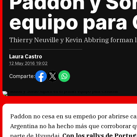
Paddon y Sor
equipo para
Thierry Neuville y Kevin Abbring forman la
Laura Castro
12 May 2016 19:02
Comparte:
Paddon no cesa en su empeño por abrirse cami
Argentina no ha hecho más que corroborar q
parte de Hyundai.
Con los rallys de Portu