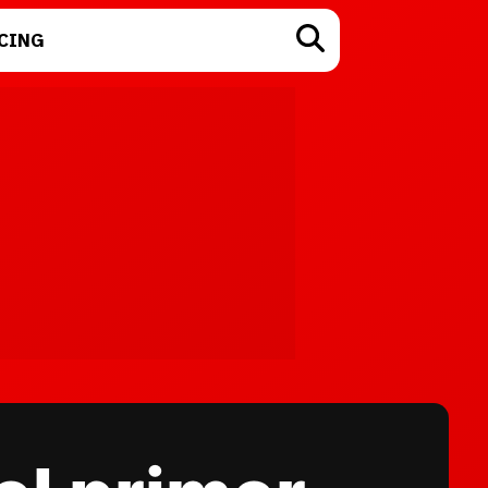
CING
TECNOLOGÍA