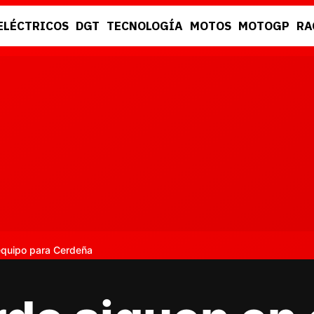
ELÉCTRICOS
DGT
TECNOLOGÍA
MOTOS
MOTOGP
RA
DGT
RACING
equipo para Cerdeña