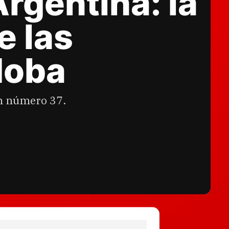
Argentina: la
e las
doba
ón número 37.