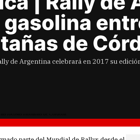
ica | Rally de 
 gasolina entr
tañas de Cór
ally de Argentina celebrará en 2017 su edici
mado parte del Mundial de Rallys desde el