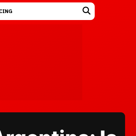
CING
TECNOLOGÍA