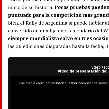
inicio de su historia.
Pocas pruebas pueden 
puntuado para la competición más grand
bien, el Rally de Argentina sí puede hablar 
convertido en una fija en el calendario del W
siempre mundialista salvo en tres ocasi
las 36 ediciones disputadas hasta la fecha, 3
VÍDEO REC
Vídeo de presentación del
T
h
i
The media could not be loaded, either because the server 
s
i
s
a
m
o
d
a
l
w
i