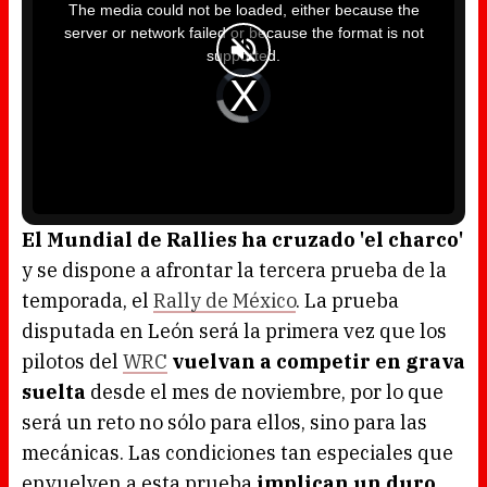
i
The media could not be loaded, either because the
s
i
server or network failed or because the format is not
s
a
supported.
m
o
d
V
a
i
l
d
w
e
i
o
n
P
d
l
o
a
w
y
.
e
r
i
s
l
o
El Mundial de Rallies ha cruzado 'el charco'
a
d
y se dispone a afrontar la tercera prueba de la
i
n
g
temporada, el
Rally de México
. La prueba
.
disputada en León será la primera vez que los
pilotos del
WRC
vuelvan a competir en grava
suelta
desde el mes de noviembre, por lo que
será un reto no sólo para ellos, sino para las
mecánicas. Las condiciones tan especiales que
envuelven a esta prueba
implican un duro