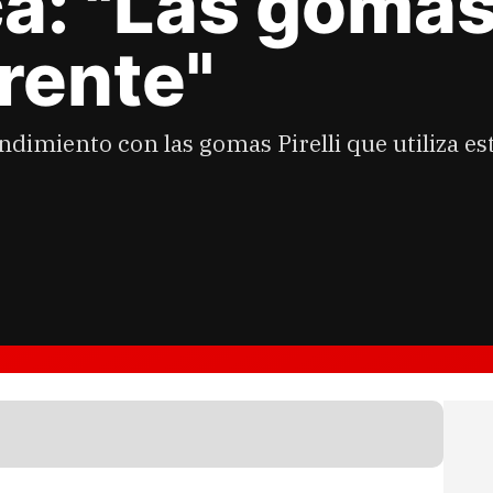
a: "Las gomas 
erente"
dimiento con las gomas Pirelli que utiliza e