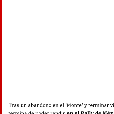
Tras un abandono en el 'Monte' y terminar v
termina de poder rendir,
en el Rally de Méx