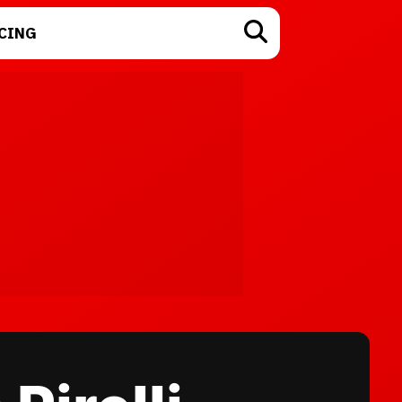
CING
TECNOLOGÍA