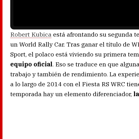
d
i
n
g
.
Robert Kubica
está afrontando su segunda t
un World Rally Car. Tras ganar el título de 
Sport, el polaco está viviendo su primera t
equipo oficial
. Eso se traduce en que alguna
trabajo y también de rendimiento. La experi
a lo largo de 2014 con el Fiesta RS WRC tie
temporada hay un elemento diferenciador,
l