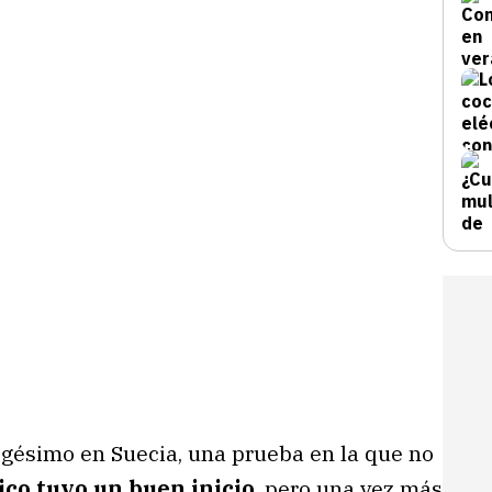
igésimo en Suecia, una prueba en la que no
ico tuvo un buen inicio
, pero una vez más