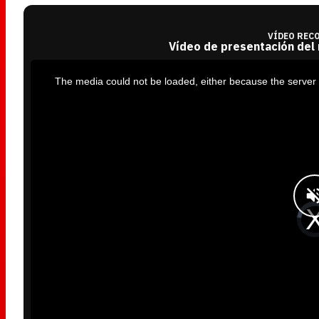
VÍDEO REC
Vídeo de presentación del
T
h
i
The media could not be loaded, either because the server 
s
i
s
a
m
o
d
a
l
w
i
n
d
o
w
.
V
i
d
e
o
P
l
a
y
e
r
i
s
l
o
a