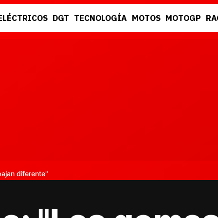
ELÉCTRICOS
DGT
TECNOLOGÍA
MOTOS
MOTOGP
RA
DGT
RACING
bajan diferente"