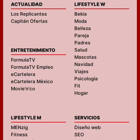
ACTUALIDAD
LIFESTYLE W
Los Replicantes
Bekia
Capitán Ofertas
Moda
Belleza
Pareja
Padres
Salud
ENTRETENIMIENTO
Mascotas
FormulaTV
Navidad
FormulaTV Empleo
Viajes
eCartelera
Psicología
eCartelera México
Fit
Movie'n'co
Hogar
LIFESTYLE M
SERVICIOS
MENzig
Diseño web
Fitness
SEO