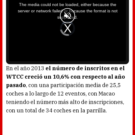
i
The media could not be loaded, either because the
s
i
server or network failed or because the format is not
s
a
supported.
m
o
d
V
a
i
l
d
w
e
i
o
n
P
d
l
o
a
w
y
.
e
r
i
s
l
o
En el año 2013
el número de inscritos en el
a
d
WTCC creció un 10,6% con respecto al año
i
n
g
pasado
, con una participación media de 25,5
.
coches a lo largo de 12 eventos, con Macao
teniendo el número más alto de inscripciones,
con un total de 34 coches en la parrilla.