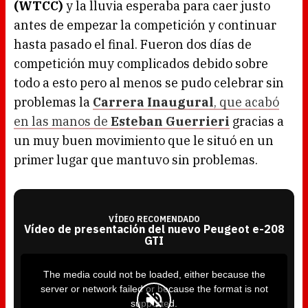
(WTCC)
y la lluvia esperaba para caer justo
antes de empezar la competición y continuar
hasta pasado el final. Fueron dos días de
competición muy complicados debido sobre
todo a esto pero al menos se pudo celebrar sin
problemas la
Carrera Inaugural
, que acabó
en las manos de
Esteban Guerrieri
gracias a
un muy buen movimiento que le situó en un
primer lugar que mantuvo sin problemas.
VÍDEO RECOMENDADO
Vídeo de presentación del nuevo Peugeot e-208
GTI
T
h
i
The media could not be loaded, either because the
s
i
server or network failed or because the format is not
s
a
supported.
m