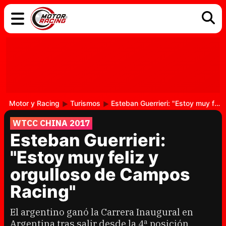
COCHES
ELÉCTRICOS
DGT
TECNOLOGÍA
MOTOS
MOTOGP
RACING
Motor y Racing
Turismos
Esteban Guerrieri: "Estoy muy feliz y orgulloso de Campos Racing"
WTCC CHINA 2017
Esteban Guerrieri:
"Estoy muy feliz y
orgulloso de Campos
Racing"
El argentino ganó la Carrera Inaugural en
Argentina tras salir desde la 4ª posición,