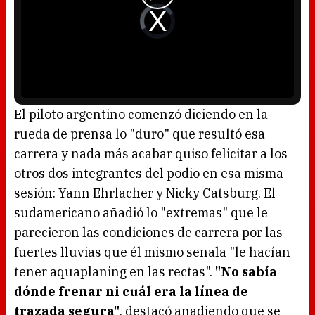
o
d
V
a
i
l
d
w
e
i
o
n
P
d
l
o
a
w
y
.
e
r
i
s
l
o
El piloto argentino comenzó diciendo en la
a
d
rueda de prensa lo "duro" que resultó esa
i
n
g
carrera y nada más acabar quiso felicitar a los
.
otros dos integrantes del podio en esa misma
sesión: Yann Ehrlacher y Nicky Catsburg. El
sudamericano añadió lo "extremas" que le
parecieron las condiciones de carrera por las
fuertes lluvias que él mismo señala "le hacían
tener aquaplaning en las rectas".
"No sabía
dónde frenar ni cuál era la línea de
trazada segura"
, destacó añadiendo que se