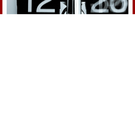
Por qué el tiempo pasa rápido
¿Y si tu cerebro tuviera la culpa de
que el tiempo vuele?