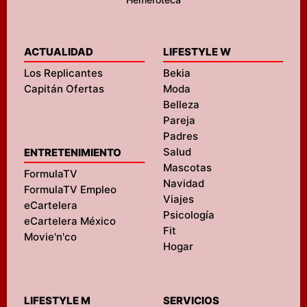
ACTUALIDAD
LIFESTYLE W
Los Replicantes
Bekia
Capitán Ofertas
Moda
Belleza
Pareja
Padres
Salud
ENTRETENIMIENTO
Mascotas
FormulaTV
Navidad
FormulaTV Empleo
Viajes
eCartelera
Psicología
eCartelera México
Fit
Movie'n'co
Hogar
LIFESTYLE M
SERVICIOS