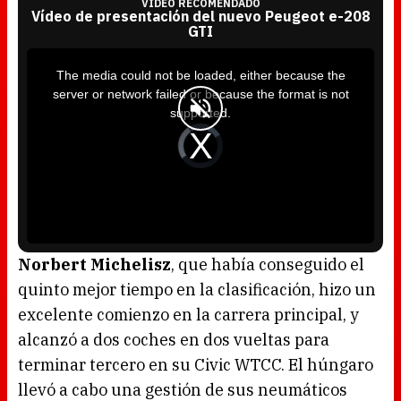
VÍDEO RECOMENDADO
Vídeo de presentación del nuevo Peugeot e-208
GTI
T
h
i
The media could not be loaded, either because the
s
i
server or network failed or because the format is not
s
a
supported.
m
o
d
V
a
i
l
d
w
e
i
o
n
P
d
l
o
a
w
y
.
e
r
i
s
l
o
Norbert Michelisz
, que había conseguido el
a
d
quinto mejor tiempo en la clasificación, hizo un
i
n
g
excelente comienzo en la carrera principal, y
.
alcanzó a dos coches en dos vueltas para
terminar tercero en su Civic WTCC. El húngaro
llevó a cabo una gestión de sus neumáticos