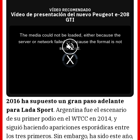
VÍDEO RECOMENDADO
Vídeo de presentación del nuevo Peugeot e-208
GTI
T
h
i
The media could not be loaded, either because the
s
i
server or network failed or because the format is not
s
a
supported.
m
o
d
V
a
i
l
d
w
e
i
o
n
P
d
l
o
a
w
y
.
e
r
i
s
l
o
2016 ha supuesto un gran paso adelante
a
d
para Lada Sport
. Argentina fue el escenario
i
n
g
de su primer podio en el WTCC en 2014, y
.
siguió haciendo apariciones esporádicas entre
los tres primeros. Sin embargo, ha sido este año,