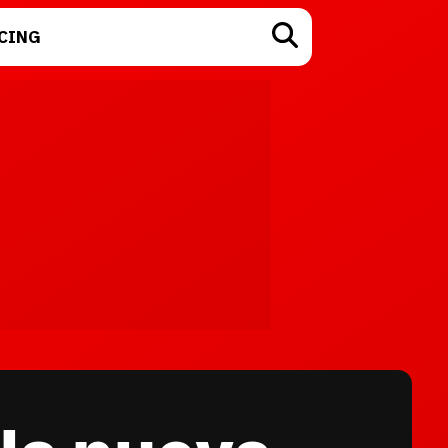
CING
TECNOLOGÍA