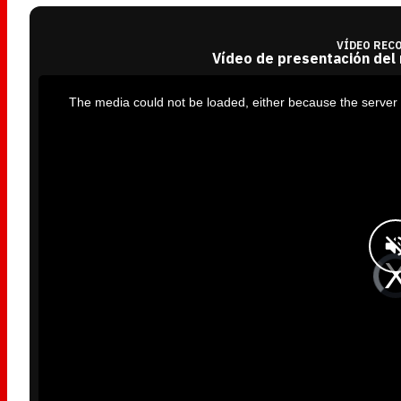
VÍDEO REC
Vídeo de presentación del
T
h
i
The media could not be loaded, either because the server 
s
i
s
a
m
o
d
a
l
w
i
n
d
o
w
.
V
i
d
e
o
P
l
a
y
e
r
i
s
l
o
a