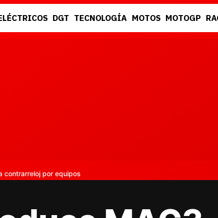
ELÉCTRICOS
DGT
TECNOLOGÍA
MOTOS
MOTOGP
RA
DGT
RACING
contrarreloj por equipos