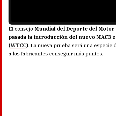
d
i
n
g
.
El consejo
Mundial del Deporte del Motor
pasada la introducción del nuevo MAC3 
(
WTCC
)
. La nueva prueba será una especie d
a los fabricantes conseguir más puntos.