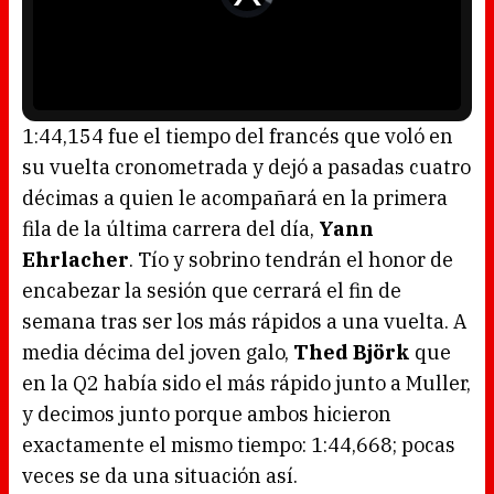
w
e
i
o
n
P
d
l
o
a
w
y
.
e
r
i
s
l
o
1:44,154 fue el tiempo del francés que voló en
a
d
su vuelta cronometrada y dejó a pasadas cuatro
i
n
g
décimas a quien le acompañará en la primera
.
fila de la última carrera del día,
Yann
Ehrlacher
. Tío y sobrino tendrán el honor de
encabezar la sesión que cerrará el fin de
semana tras ser los más rápidos a una vuelta. A
media décima del joven galo,
Thed Björk
que
en la Q2 había sido el más rápido junto a Muller,
y decimos junto porque ambos hicieron
exactamente el mismo tiempo: 1:44,668; pocas
veces se da una situación así.