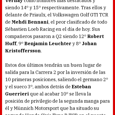
Vernay
como nombres más destacados y
siendo 14º y 15º respectivamente. Tras ellos y
delante de Priaulx, el Volkswagen Golf GTI TCR
de
Mehdi Bennani
, el peor clasificado de todo
Sébastien Loeb Racing en el día de hoy. Sus
compañeros pasaron a Q2 siendo 12º
Robert
Huff
, 9º
Benjamin Leuchter
y 8º
Johan
Kristoffersson
.
Estos dos últimos tendrán un buen lugar de
salida para la Carrera 2 por la inversión de las
10 primeras posiciones, saliendo el germano 2º
y el sueco 3º, ambos detrás de
Esteban
Guerrieri
que al acabar 10º se lleva la
posición de privilegio de la segunda manga para
él y Münnich Motorsport que ha situado su