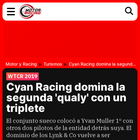
COCHES
ELÉCTRICOS
DGT
TECNOLOGÍA
MOTOS
MOTOGP
RACING
Motor y Racing
Turismos
Cyan Racing domina la segunda 'qualy' con un triplete
WTCR 2019
Cyan Racing domina la
segunda 'qualy' con un
triplete
El conjunto sueco colocó a Yvan Muller 1º con
otros dos pilotos de la entidad detrás suya. El
dominio de los Lynk & Co vuelve a ser