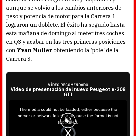
aunque se volvió a los cambios anteriores de
peso y potencia de motor para la Carrera 1,
lograron un doblete. El éxito ha seguido hasta
esta mañana de domingo al meter tres coches
en Q3 y acabar en las tres primeras posiciones
con
Yvan Muller
obteniendo la 'pole' de la
Carrera 3.
VÍDEO RECOMENDADO
Vídeo de presentación del nuevo Peugeot e-208
GTI
T
h
i
The media could not be loaded, either because the
s
i
server or network failed or because the format is not
s
a
supported.
m
o
d
V
a
i
l
d