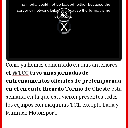
i
The media could not be loaded, either because the
s
i
server or network failed or because the format is not
s
a
supported.
m
o
d
V
a
i
l
d
w
e
i
o
n
P
d
l
o
a
w
y
.
e
r
i
s
l
o
Como ya hemos comentado en días anteriores,
a
d
el
WTCC
tuvo unas jornadas de
i
n
g
entrenamientos oficiales de pretemporada
.
en el circuito Ricardo Tormo de Cheste
esta
semana, en la que estuvieron presentes todos
los equipos con máquinas TC1, excepto Lada y
Munnich Motorsport.