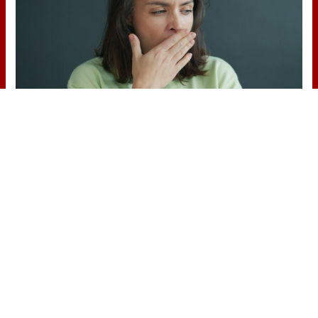
Esto explica el bostezo
Así reacciona tu cerebro al ver
bostezar a otros