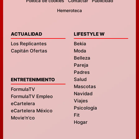
Política de cookies
Contactar
Publicidad
Hemeroteca
ACTUALIDAD
LIFESTYLE W
Los Replicantes
Bekia
Capitán Ofertas
Moda
Belleza
Pareja
Padres
Salud
ENTRETENIMIENTO
Mascotas
FormulaTV
Navidad
FormulaTV Empleo
Viajes
eCartelera
Psicología
eCartelera México
Fit
Movie'n'co
Hogar