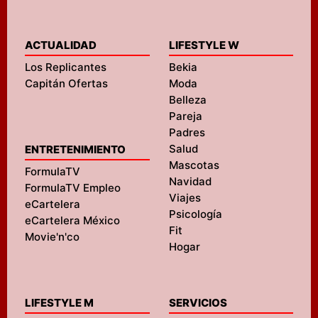
ACTUALIDAD
LIFESTYLE W
Los Replicantes
Bekia
Capitán Ofertas
Moda
Belleza
Pareja
Padres
Salud
ENTRETENIMIENTO
Mascotas
FormulaTV
Navidad
FormulaTV Empleo
Viajes
eCartelera
Psicología
eCartelera México
Fit
Movie'n'co
Hogar
LIFESTYLE M
SERVICIOS