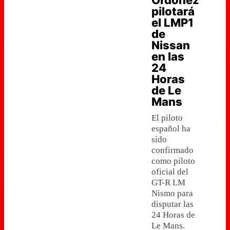
Ordoñez
pilotará
el LMP1
de
Nissan
en las
24
Horas
de Le
Mans
El piloto
español ha
sido
confirmado
como piloto
oficial del
GT-R LM
Nismo para
disputar las
24 Horas de
Le Mans.