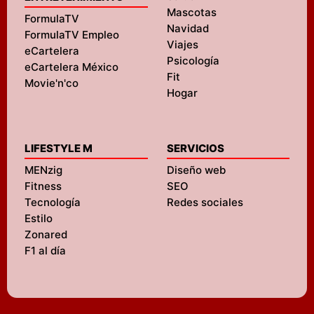
Mascotas
FormulaTV
Navidad
FormulaTV Empleo
Viajes
eCartelera
Psicología
eCartelera México
Fit
Movie'n'co
Hogar
LIFESTYLE M
SERVICIOS
MENzig
Diseño web
Fitness
SEO
Tecnología
Redes sociales
Estilo
Zonared
F1 al día