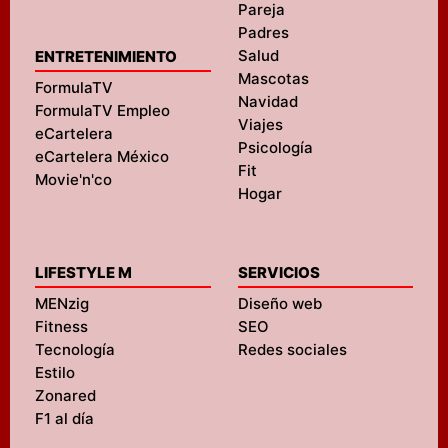
Pareja
Padres
Salud
ENTRETENIMIENTO
Mascotas
FormulaTV
Navidad
FormulaTV Empleo
Viajes
eCartelera
Psicología
eCartelera México
Fit
Movie'n'co
Hogar
LIFESTYLE M
SERVICIOS
MENzig
Diseño web
Fitness
SEO
Tecnología
Redes sociales
Estilo
Zonared
F1 al día