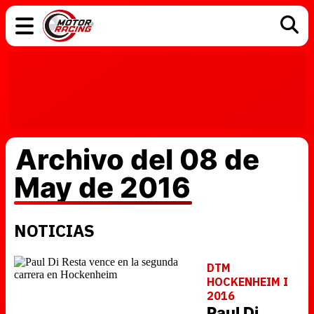
COCHES
ELÉCTRICOS
DGT
TECNOLOGÍA
MOTOS
MOTOGP
RACING
Archivo del 08 de
May de 2016
NOTICIAS
DTM
HOCKENHEIM I
2016
Paul Di