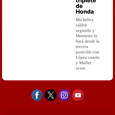
triplete
de
Honda
Michelisz
saldrá
segundo y
Monteiro lo
hará desde la
tercera
posición con
López cuarto
y Muller
sexto