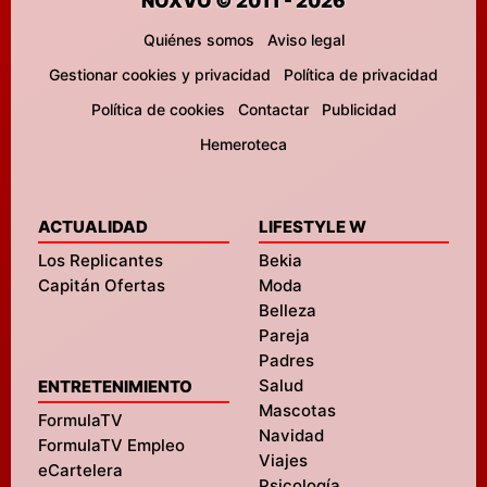
NOXVO © 2011 - 2026
Quiénes somos
Aviso legal
Gestionar cookies y privacidad
Política de privacidad
Política de cookies
Contactar
Publicidad
Hemeroteca
ACTUALIDAD
LIFESTYLE W
Los Replicantes
Bekia
Capitán Ofertas
Moda
Belleza
Pareja
Padres
Salud
ENTRETENIMIENTO
Mascotas
FormulaTV
Navidad
FormulaTV Empleo
Viajes
eCartelera
Psicología