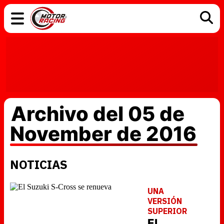
COCHES
ELÉCTRICOS
DGT
TECNOLOGÍA
MOTOS
MOTOGP
RACING
Archivo del 05 de
November de 2016
NOTICIAS
UNA
VERSIÓN
SUPERIOR
El