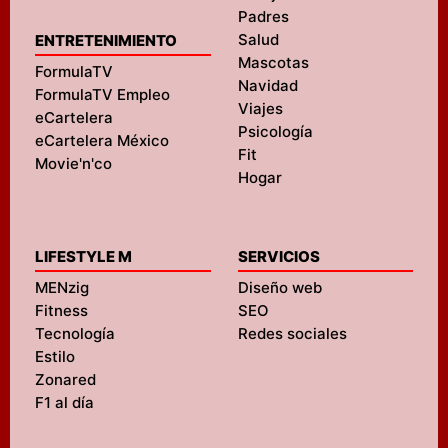
Padres
Salud
ENTRETENIMIENTO
Mascotas
FormulaTV
Navidad
FormulaTV Empleo
Viajes
eCartelera
Psicología
eCartelera México
Fit
Movie'n'co
Hogar
LIFESTYLE M
SERVICIOS
MENzig
Diseño web
Fitness
SEO
Tecnología
Redes sociales
Estilo
Zonared
F1 al día