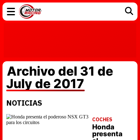
COCHES
ELÉCTRICOS
DGT
TECNOLOGÍA
MOTOS
MOTOGP
RACING
Archivo del 31 de
July de 2017
NOTICIAS
COCHES
Honda
presenta