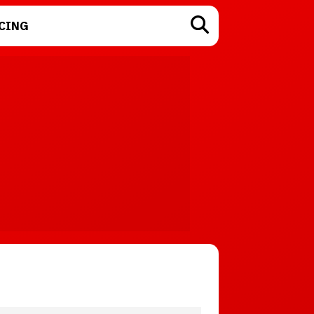
CING
TECNOLOGÍA