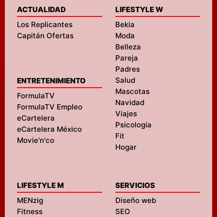
ACTUALIDAD
LIFESTYLE W
Los Replicantes
Bekia
Capitán Ofertas
Moda
Belleza
Pareja
Padres
Salud
ENTRETENIMIENTO
Mascotas
FormulaTV
Navidad
FormulaTV Empleo
Viajes
eCartelera
Psicología
eCartelera México
Fit
Movie'n'co
Hogar
LIFESTYLE M
SERVICIOS
MENzig
Diseño web
Fitness
SEO