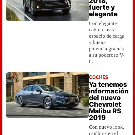
2018,
fuerte y
elegante
Con elegante
cabina, mas
espacio de carga
y buena
potencia gracias
a su poderoso V-
6.
COCHES
Ya tenemos
información
del nuevo
Chevrolet
Malibu RS
2019
Con nuevo look,
cambios en el