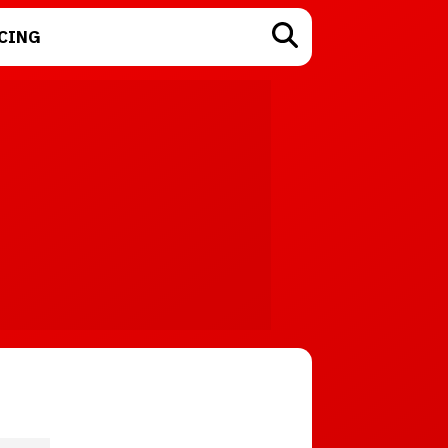
CING
TECNOLOGÍA