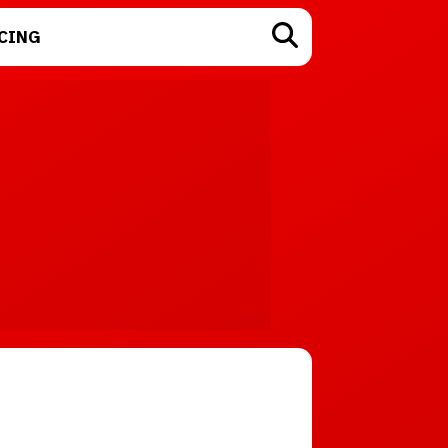
CING
TECNOLOGÍA