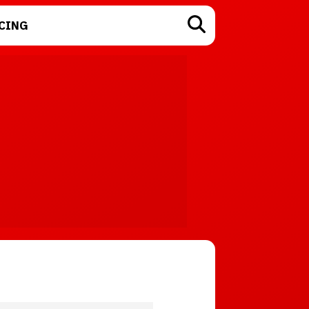
CING
TECNOLOGÍA