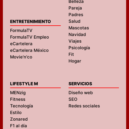
Belleza
Pareja
Padres
Salud
ENTRETENIMIENTO
Mascotas
FormulaTV
Navidad
FormulaTV Empleo
Viajes
eCartelera
Psicología
eCartelera México
Fit
Movie'n'co
Hogar
LIFESTYLE M
SERVICIOS
MENzig
Diseño web
Fitness
SEO
Tecnología
Redes sociales
Estilo
Zonared
F1 al día