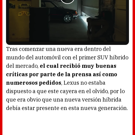
L
U
o
n
a
m
Tras comenzar una nueva era dentro del
d
u
e
t
d
e
mundo del automóvil con el primer SUV híbrido
:
4
5
del mercado,
el cual recibió muy buenas
.
6
0
críticas por parte de la prensa así como
%
numerosos pedidos
, Lexus no estaba
dispuesto a que este cayera en el olvido, por lo
que era obvio que una nueva versión híbrida
debía estar presente en esta nueva generación.