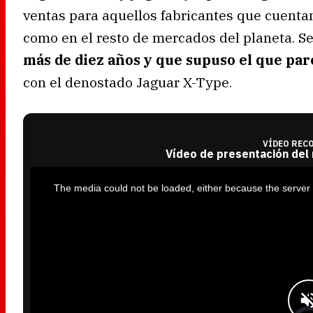
ventas para aquellos fabricantes que cuenta
como en el resto de mercados del planeta. 
más de diez años y que supuso el que par
con el denostado Jaguar X-Type.
VÍDEO REC
Vídeo de presentación del
T
h
i
The media could not be loaded, either because the server 
s
i
s
a
m
o
d
a
l
w
i
n
d
o
w
.