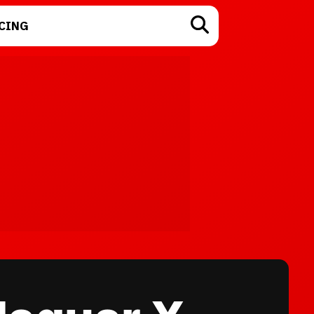
CING
TECNOLOGÍA