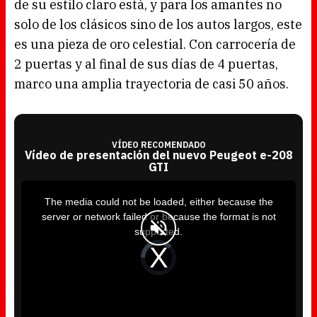
de su estilo claro está, y para los amantes no
solo de los clásicos sino de los autos largos, este
es una pieza de oro celestial. Con carrocería de
2 puertas y al final de sus días de 4 puertas,
marco una amplia trayectoria de casi 50 años.
VÍDEO RECOMENDADO
Vídeo de presentación del nuevo Peugeot e-208
GTI
T
h
i
The media could not be loaded, either because the
s
i
server or network failed or because the format is not
s
a
supported.
m
o
d
V
a
i
l
d
w
e
i
o
n
P
d
l
o
a
w
y
.
e