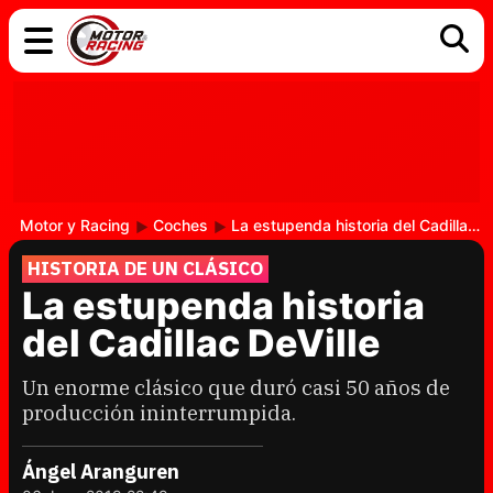
COCHES
ELÉCTRICOS
DGT
TECNOLOGÍA
MOTOS
MOTOGP
RACING
Motor y Racing
Coches
La estupenda historia del Cadillac DeVille
HISTORIA DE UN CLÁSICO
La estupenda historia
del Cadillac DeVille
Un enorme clásico que duró casi 50 años de
producción ininterrumpida.
Ángel Aranguren