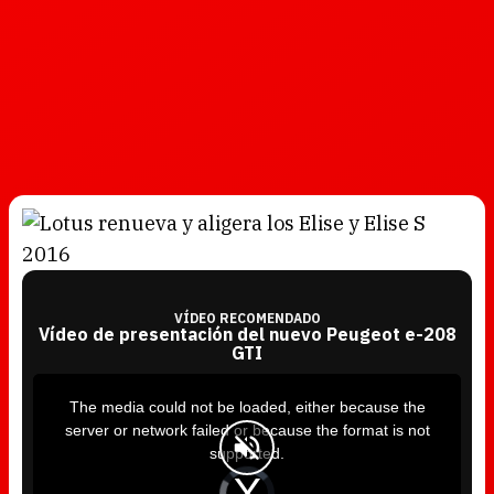
VÍDEO RECOMENDADO
Vídeo de presentación del nuevo Peugeot e-208
GTI
T
h
i
The media could not be loaded, either because the
s
i
server or network failed or because the format is not
s
a
supported.
m
o
d
V
a
i