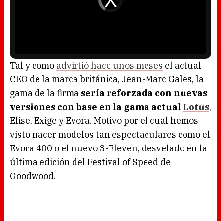
l
d
w
e
i
o
n
P
d
l
o
a
w
y
.
e
r
i
s
l
o
Tal y como
advirtió hace unos meses
el actual
a
d
CEO de la marca británica, Jean-Marc Gales, la
i
n
g
gama de la firma
sería reforzada con nuevas
.
versiones con base en la gama actual
Lotus
,
Elise, Exige y Evora. Motivo por el cual hemos
visto nacer modelos tan espectaculares como el
Evora 400 o el nuevo 3-Eleven, desvelado en la
última edición del Festival of Speed de
Goodwood.