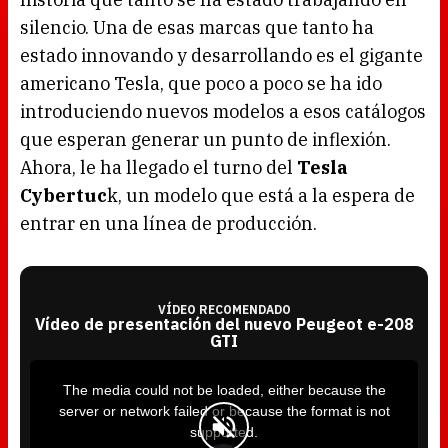
silencio. Una de esas marcas que tanto ha
estado innovando y desarrollando es el gigante
americano Tesla, que poco a poco se ha ido
introduciendo nuevos modelos a esos catálogos
que esperan generar un punto de inflexión.
Ahora, le ha llegado el turno del
Tesla
Cybertuc
k, un modelo que está a la espera de
entrar en una línea de producción.
VÍDEO RECOMENDADO
Vídeo de presentación del nuevo Peugeot e-208
GTI
T
h
i
The media could not be loaded, either because the
s
i
server or network failed or because the format is not
s
a
supported.
m
o