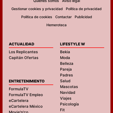
Quiénes somos
Aviso legal
Gestionar cookies y privacidad
Política de privacidad
Política de cookies
Contactar
Publicidad
Hemeroteca
ACTUALIDAD
LIFESTYLE W
Los Replicantes
Bekia
Capitán Ofertas
Moda
Belleza
Pareja
Padres
Salud
ENTRETENIMIENTO
Mascotas
FormulaTV
Navidad
FormulaTV Empleo
Viajes
eCartelera
Psicología
eCartelera México
Fit
Movie'n'co