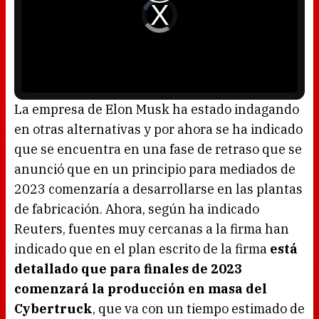
d
V
a
i
l
d
w
e
i
o
n
P
d
l
o
a
w
y
.
e
r
i
s
l
o
La empresa de Elon Musk ha estado indagando
a
d
en otras alternativas y por ahora se ha indicado
i
n
g
que se encuentra en una fase de retraso que se
.
anunció que en un principio para mediados de
2023 comenzaría a desarrollarse en las plantas
de fabricación. Ahora, según ha indicado
Reuters, fuentes muy cercanas a la firma han
indicado que en el plan escrito de la firma
está
detallado que para finales de 2023
comenzará la producción en masa del
Cybertruck
, que va con un tiempo estimado de