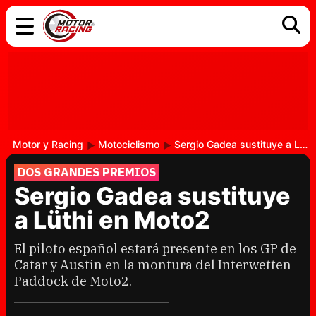
COCHES
ELÉCTRICOS
DGT
TECNOLOGÍA
MOTOS
MOTOGP
RACING
Motor y Racing
Motociclismo
Sergio Gadea sustituye a Lüthi en Moto2
DOS GRANDES PREMIOS
Sergio Gadea sustituye
a Lüthi en Moto2
El piloto español estará presente en los GP de
Catar y Austin en la montura del Interwetten
Paddock de Moto2.