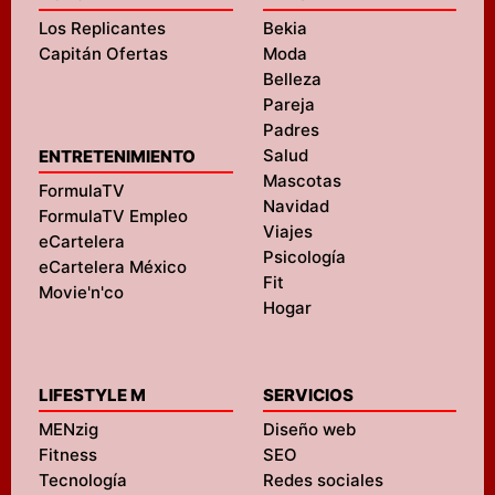
Los Replicantes
Bekia
Capitán Ofertas
Moda
Belleza
Pareja
Padres
Salud
ENTRETENIMIENTO
Mascotas
FormulaTV
Navidad
FormulaTV Empleo
Viajes
eCartelera
Psicología
eCartelera México
Fit
Movie'n'co
Hogar
LIFESTYLE M
SERVICIOS
MENzig
Diseño web
Fitness
SEO
Tecnología
Redes sociales