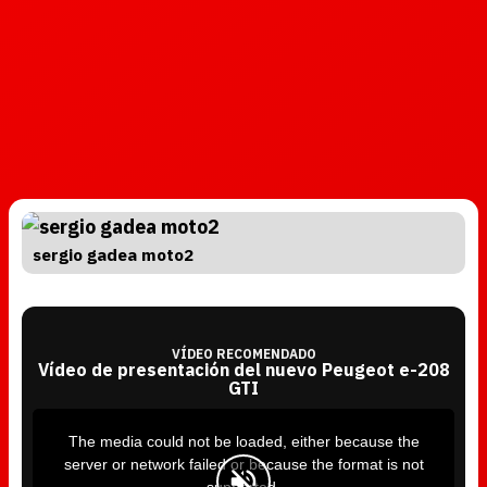
sergio gadea moto2
VÍDEO RECOMENDADO
Vídeo de presentación del nuevo Peugeot e-208
GTI
T
h
i
The media could not be loaded, either because the
s
i
server or network failed or because the format is not
s
a