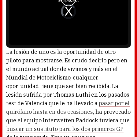
supported.
m
o
d
V
a
i
l
d
w
e
i
o
n
P
d
l
o
a
w
y
.
e
r
i
s
l
o
La lesión de uno es la oportunidad de otro
a
d
piloto para mostrarse. Es crudo decirlo pero en
i
n
g
el mundo actual donde vivimos y más en el
.
Mundial de Motociclismo, cualquier
oportunidad tiene que ser bien recibida. La
lesión sufrida por Thomas Lüthi en los pasados
test de Valencia que le ha llevado a
pasar por el
quirófano hasta en dos ocasiones
, ha provocado
que el equipo Interwetten Paddock tuviera que
buscar un sustituto para los dos primeros GP