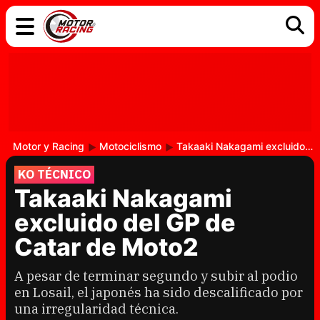
COCHES
ELÉCTRICOS
DGT
TECNOLOGÍA
MOTOS
MOTOGP
RACING
Motor y Racing
Motociclismo
Takaaki Nakagami excluido del GP de Catar de Moto2
KO TÉCNICO
Takaaki Nakagami
excluido del GP de
Catar de Moto2
A pesar de terminar segundo y subir al podio
en Losail, el japonés ha sido descalificado por
una irregularidad técnica.