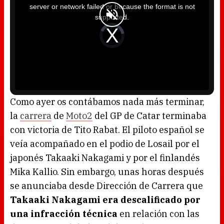
i
server or network failed or because the format is not
s
a
supported.
m
o
d
V
a
i
l
d
w
e
i
o
n
P
d
l
o
a
w
y
.
e
r
i
s
l
o
Como ayer os contábamos nada más terminar,
a
d
la
carrera
de
Moto2
del GP de Catar terminaba
i
n
g
con victoria de Tito Rabat. El piloto español se
.
veía acompañado en el podio de Losail por el
japonés Takaaki Nakagami y por el finlandés
Mika Kallio. Sin embargo, unas horas después
se anunciaba desde Dirección de Carrera que
Takaaki Nakagami era descalificado por
una infracción técnica
en relación con las