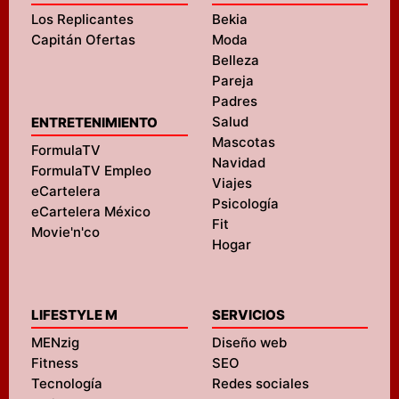
Los Replicantes
Bekia
Capitán Ofertas
Moda
Belleza
Pareja
Padres
Salud
ENTRETENIMIENTO
Mascotas
FormulaTV
Navidad
FormulaTV Empleo
Viajes
eCartelera
Psicología
eCartelera México
Fit
Movie'n'co
Hogar
LIFESTYLE M
SERVICIOS
MENzig
Diseño web
Fitness
SEO
Tecnología
Redes sociales