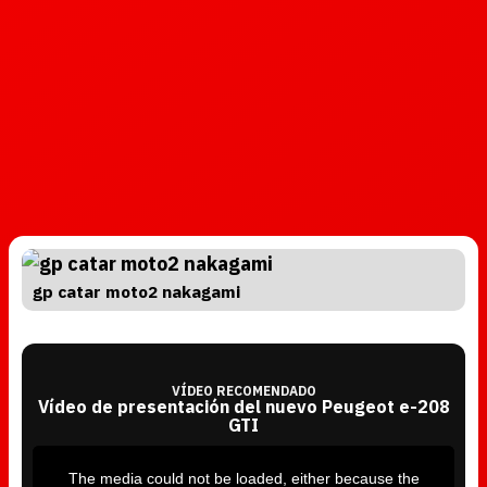
gp catar moto2 nakagami
VÍDEO RECOMENDADO
Vídeo de presentación del nuevo Peugeot e-208
GTI
T
h
i
The media could not be loaded, either because the
s