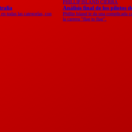
PHILLIP ISLAND CIERRA
tralia
Análisis final de los pilotos
en todas las categorías, con
Phillip Island le da una complicada c
la carrera "flag to flag".