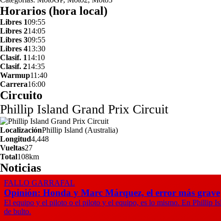
Horarios (hora local)
Libres 1
09:55
Libres 2
14:05
Libres 3
09:55
Libres 4
13:30
Clasif. 1
14:10
Clasif. 2
14:35
Warmup
11:40
Carrera
16:00
Circuito
Phillip Island Grand Prix Circuit
Localización
Phillip Island (Australia)
Longitud
4,448
Vueltas
27
Total
108km
Noticias
FALLO GARRAFAL
Opinión: Honda y Marc Márquez, el error más grave
El equipo y el piloto o el piloto y el equipo, es lo mismo. En Phillip 
de bulto.