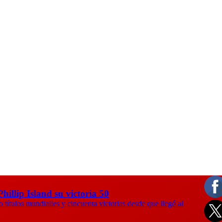
hillip Island su victoria 50
 títulos mundialies y cincuenta victorias desde que llegó al