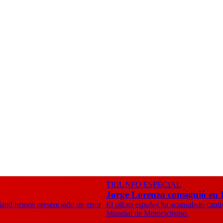
TRIUNFO ESPECIAL
Jorge Lorenzo consiguió en P
Island hemos presenciado un error
El piloto español ha acumulado cautro
Mundial de Motociclismo.