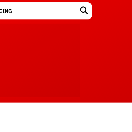
CING
TECNOLOGÍA