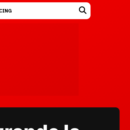
CING
TECNOLOGÍA