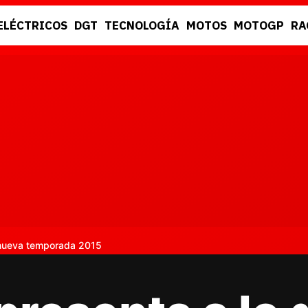
ELÉCTRICOS
DGT
TECNOLOGÍA
MOTOS
MOTOGP
RA
DGT
RACING
 nueva temporada 2015