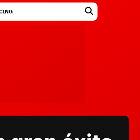
CING
TECNOLOGÍA