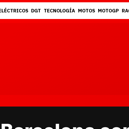
ELÉCTRICOS
DGT
TECNOLOGÍA
MOTOS
MOTOGP
RA
DGT
RACING