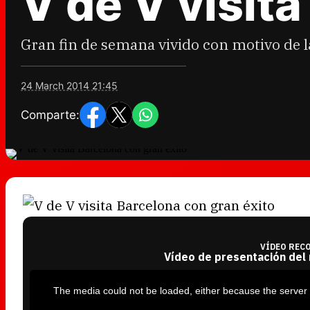
V de V visit
Gran fin de semana vivido con motivo de la
24 March 2014 21:45
Comparte:
VÍDEO REC
Vídeo de presentación del
T
h
i
The media could not be loaded, either because the server 
s
i
s