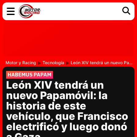
COCHES
ELÉCTRICOS
DGT
TECNOLOGÍA
MOTOS
MOTOGP
RACING
Motor y Racing
Tecnología
León XIV tendrá un nuevo Papamóvil: la historia de este vehículo, que Francisco electrificó y luego donó a Gaza
HABEMUS PAPAM
León XIV tendrá un
nuevo Papamóvil: la
historia de este
vehículo, que Francisco
electrificó y luego donó
a Gaza