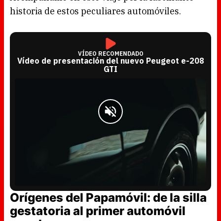
historia de estos peculiares automóviles.
VÍDEO RECOMENDADO
Vídeo de presentación del nuevo Peugeot e-208
GTI
L
U
o
n
a
m
Orígenes del Papamóvil: de la silla
d
u
e
t
d
e
gestatoria al primer automóvil
:
5
1