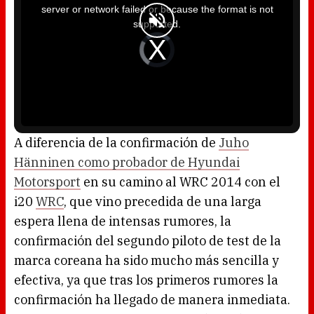
i
server or network failed or because the format is not
s
a
supported.
m
o
d
V
a
i
l
d
w
e
i
o
n
P
d
l
o
a
w
y
.
e
r
i
s
l
o
A diferencia de la confirmación de
Juho
a
d
Hänninen como probador de Hyundai
i
n
g
Motorsport
en su camino al WRC 2014 con el
.
i20
WRC
, que vino precedida de una larga
espera llena de intensas rumores, la
confirmación del segundo piloto de test de la
marca coreana ha sido mucho más sencilla y
efectiva, ya que tras los primeros rumores la
confirmación ha llegado de manera inmediata.