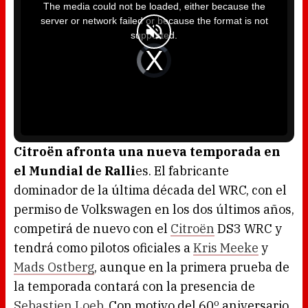
i
The media could not be loaded, either because the
s
i
server or network failed or because the format is not
s
a
supported.
m
o
d
V
a
i
l
d
w
e
i
o
n
P
d
l
o
a
w
y
.
e
r
i
s
l
o
Citroën afronta una nueva temporada en
a
d
el Mundial de Ralli
es. El fabricante
i
n
g
dominador de la última década del WRC, con el
.
permiso de Volkswagen en los dos últimos años,
competirá de nuevo con el
Citroën
DS3 WRC y
tendrá como pilotos oficiales a
Kris Meeke
y
Mads Ostberg
, aunque en la primera prueba de
la temporada contará con la presencia de
Sebastien Loeb
. Con motivo del 60º aniversario