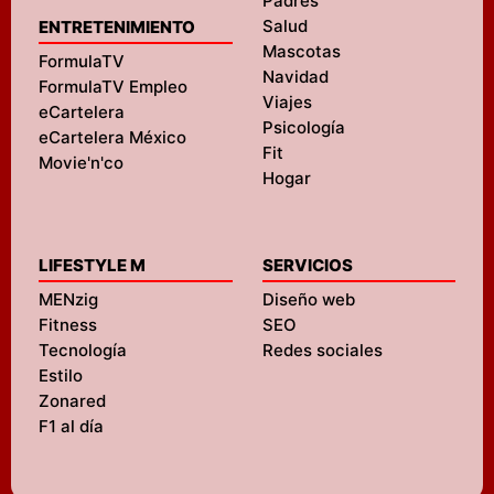
Padres
Salud
ENTRETENIMIENTO
Mascotas
FormulaTV
Navidad
FormulaTV Empleo
Viajes
eCartelera
Psicología
eCartelera México
Fit
Movie'n'co
Hogar
LIFESTYLE M
SERVICIOS
MENzig
Diseño web
Fitness
SEO
Tecnología
Redes sociales
Estilo
Zonared
F1 al día