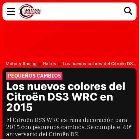
COCHES
ELÉCTRICOS
DGT
TECNOLOGÍA
MOTOS
MOTOGP
RACING
Motor y Racing
Rallies
Los nuevos colores del Citroën DS3 WRC en 2015
PEQUEÑOS CAMBIOS
Los nuevos colores del
Citroën DS3 WRC en
2015
El Citroën DS3 WRC estrena decoración para
2015 con pequeños cambios. Se cumple el 60º
aniversario del Citroën DS.