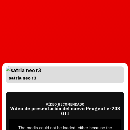
satria neo r3
VÍDEO RECOMENDADO
Vídeo de presentación del nuevo Peugeot e-208
GTI
T
h
i
The media could not be loaded, either because the
s