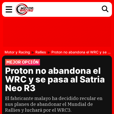
COCHES
ELÉCTRICOS
DGT
TECNOLOGÍA
MOTOS
MOTOGP
RACING
Motor y Racing
Rallies
Proton no abandona el WRC y se pasa al Satria Neo R3
MEJOR OPCIÓN
Proton no abandona el
WRC y se pasa al Satria
Neo R3
El fabricante malayo ha decidido recular en
sus planes de abandonar el Mundial de
Rallies y luchará por el WRC3.