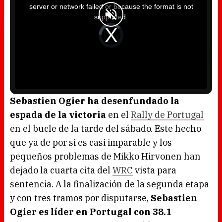
i
server or network failed or because the format is not
s
a
supported.
m
o
d
V
a
i
l
d
w
e
i
o
n
P
d
l
o
a
w
y
.
e
r
i
s
l
o
Sebastien Ogier ha desenfundado la
a
d
espada de la victoria
en el
Rally de Portugal
i
n
g
en el bucle de la tarde del sábado. Este hecho
.
que ya de por si es casi imparable y los
pequeños problemas de Mikko Hirvonen han
dejado la cuarta cita del
WRC
vista para
sentencia. A la finalización de la segunda etapa
y con tres tramos por disputarse,
Sebastien
Ogier es líder en Portugal con 38.1