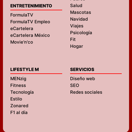
Salud
ENTRETENIMIENTO
Mascotas
FormulaTV
Navidad
FormulaTV Empleo
Viajes
eCartelera
Psicología
eCartelera México
Fit
Movie'n'co
Hogar
LIFESTYLE M
SERVICIOS
MENzig
Diseño web
Fitness
SEO
Tecnología
Redes sociales
Estilo
Zonared
F1 al día