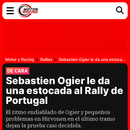
COCHES
ELÉCTRICOS
DGT
TECNOLOGÍA
MOTOS
MOTOGP
RACING
Motor y Racing
Rallies
Sebastien Ogier le da una estocada al Rally de Portugal
DE CARA
Sebastien Ogier le da
una estocada al Rally de
Portugal
El ritmo endiablado de Ogier y pequeños
problemas en Hirvonen en el último tramo
dejan la prueba casi decidida.