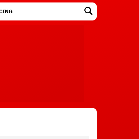
CING
TECNOLOGÍA