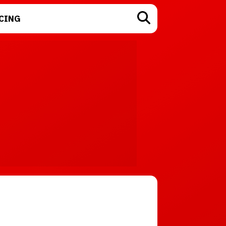
CING
TECNOLOGÍA